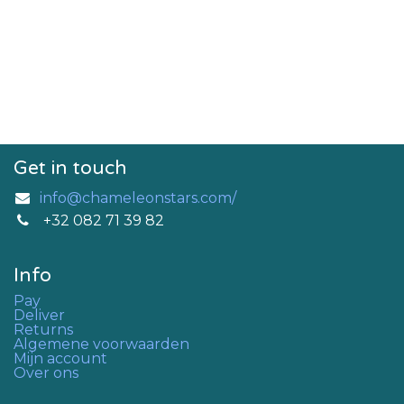
Get in touch
info@chameleonstars.com/
+32 082 71 39 82
Info
Pay
Deliver
Returns
Algemene voorwaarden
Mijn account
Over ons