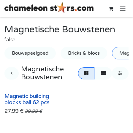
Skip to Content
Magnetische Bouwstenen
false
Bouwspeelgoed
Bricks & blocs
Magne
Magnetische
Bouwstenen
Magnetic building
blocks ball 62 pcs
27.99
€
39.99
€