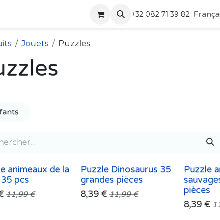
Boutique
Contactez-nous
França
+32 082 71 39 82
its
Jouets
Puzzles
uzzles
fants
e animeaux de la
Puzzle Dinosaurus 35
Puzzle 
 35 pcs
grandes pièces
sauvage
pièces
€
8,39
€
11,99
€
11,99
€
8,39
€
1