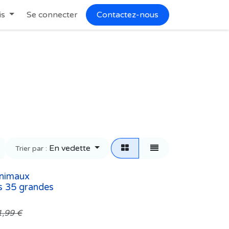
is
Se connecter
Contactez-nous
En vedette
Trier par :
animaux
s 35 grandes
1,99
€