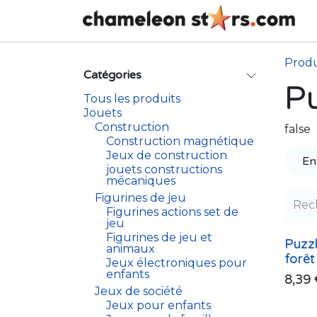
Se rendre au contenu
Produ
Catégories
P
Tous les produits
Jouets
Construction
false
Construction magnétique
Jeux de construction
En
jouets constructions
mécaniques
Figurines de jeu
Figurines actions set de
jeu
Figurines de jeu et
Puzzl
animaux
forêt
Jeux électroniques pour
enfants
8,39
Jeux de société
Jeux pour enfants