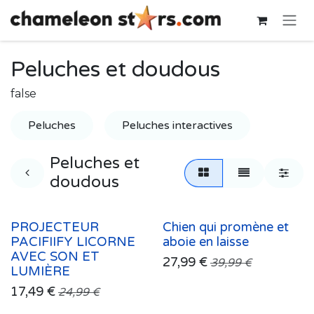
Se rendre au contenu
Peluches et doudous
false
Peluches
Peluches interactives
Peluches et
doudous
PROJECTEUR
Chien qui promène et
PACIFIIFY LICORNE
aboie en laisse
AVEC SON ET
27,99
€
39,99
€
LUMIÈRE
17,49
€
24,99
€