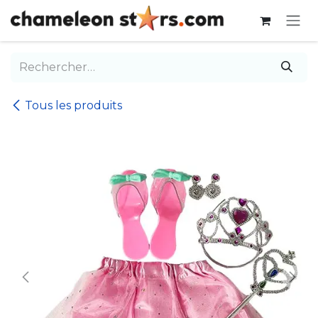
Se rendre au contenu
Tous les produits