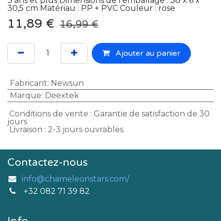
3 ans et plus Dimensions de l'emballage : 38 x 6 x
30,5 cm Matériau : PP + PVC Couleur : rose
11,89
€
16,99
€
Ajouter au panier
Fabricant
:
Newsun
Marque
:
Deextek
Conditions de vente : Garantie de satisfaction de 30
jours
Livraison : 2-3 jours ouvrables
Contactez-nous
info@chameleonstars.com/
+32 082 71 39 82