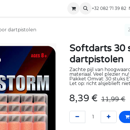
Shop
Contact
+32 082 71 39 82
oor dartpistolen
Softdarts 30 
dartpistolen
Zachte pijl van hoogwaard
materiaal. Veel plezier nu!
Pakket Omvat: 30 stuks E
Let op: richt alsjeblieft n
8,39
€
11,99
€