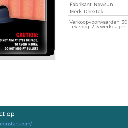
Fabrikant
:
Newsun
Merk
:
Deextek
Verkoopvoorwaarden: 30
Levering: 2-3 werkdagen
ct op
eonstars.com/