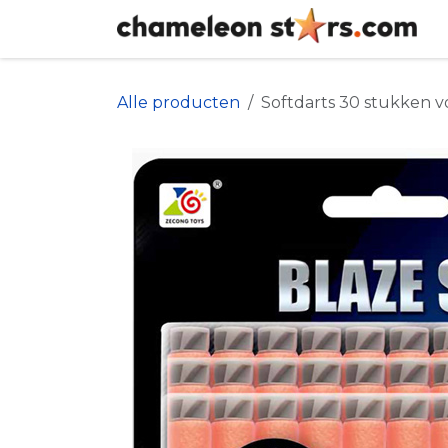
Overslaan naar inhoud
Alle producten
Softdarts 30 stukken v