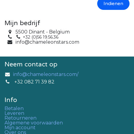
Indienen
Mijn bedrijf
5500 Dinant - Belgium
+32 (0)56 19.56.36
info@chameleonstars.com
Neem contact op
info@chameleonstars.com/
+32 082 71 39 82
Info
Betalen
Leveren
Retourneren
Algemene voorwaarden
Mijn account
Over ons