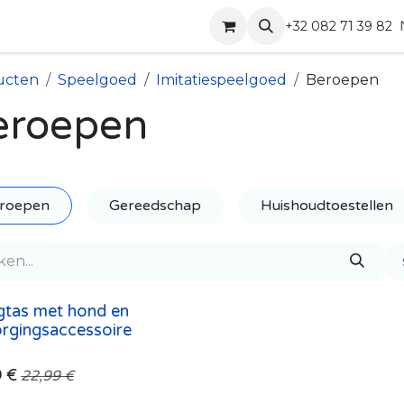
Shop
Contact
+32 082 71 39 82
ucten
Speelgoed
Imitatiespeelgoed
Beroepen
eroepen
roepen
Gereedschap
Huishoudtoestellen
gtas met hond en
rgingsaccessoire
9
€
22,99
€