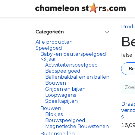
Overslaan naar inhoud
Prod
Categorieën
B
Alle producten
Speelgoed
Baby -en peuterspeelgoed
false
<3 jaar
Activiteitenspeelgoed
Be
Badspeelgoed
Ballenbakballen en ballen
Bouwen
Grijpen en bijten
Loopwagens
Speeltapijten
Draa
Bouwen
verzo
Blokjes
s
Bouwspeelgoed
16,0
Magnetische Bouwstenen
Buitenspellen