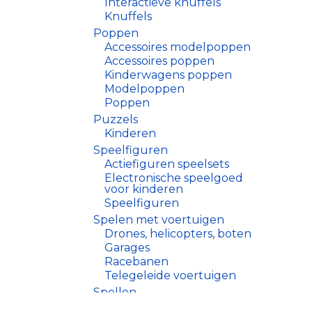
Interactieve knuffels
Knuffels
Poppen
Accessoires modelpoppen
Accessoires poppen
Kinderwagens poppen
Modelpoppen
Poppen
Puzzels
Kinderen
Speelfiguren
Actiefiguren speelsets
Electronische speelgoed
voor kinderen
Speelfiguren
Spelen met voertuigen
Drones, helicopters, boten
Garages
Racebanen
Telegeleide voertuigen
Spellen
Familiespellen