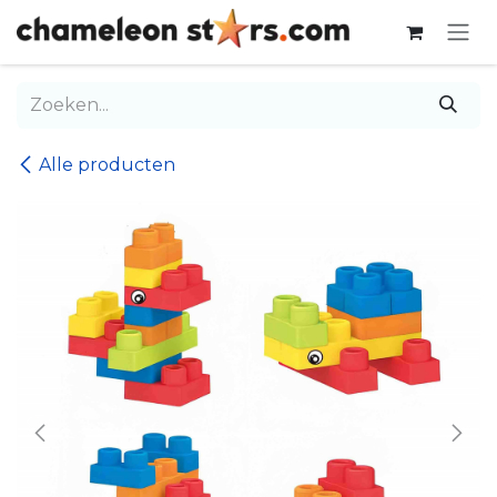
Overslaan naar inhoud
Alle producten