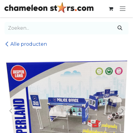
Overslaan naar inhoud
Alle producten