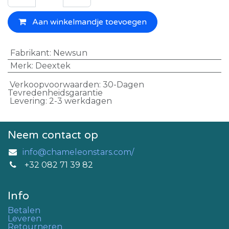
Aan winkelmandje toevoegen
Fabrikant
:
Newsun
Merk
:
Deextek
Verkoopvoorwaarden: 30-Dagen
Tevredenheidsgarantie
Levering: 2-3 werkdagen
Neem contact op
info@chameleonstars.com/
+32 082 71 39 82
Info
Betalen
Leveren
Retourneren