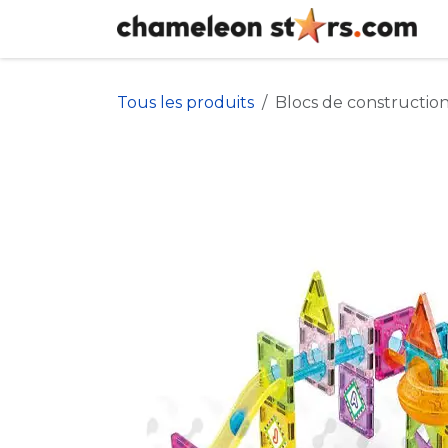
Se rendre au contenu
Tous les produits
Blocs de construction