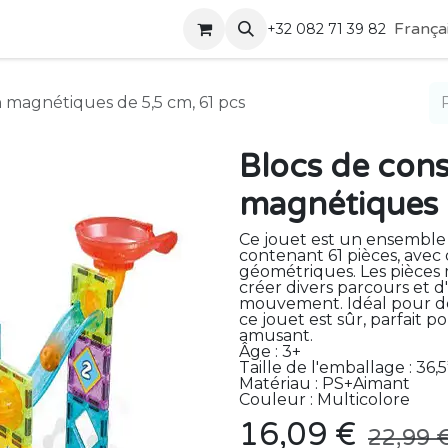
Boutique
Contactez-nous
França
+32 082 71 39 82
 magnétiques de 5,5 cm, 61 pcs
Blocs de cons
magnétiques 
Ce jouet est un ensemble
contenant 61 pièces, avec
géométriques. Les pièces
créer divers parcours et d
mouvement. Idéal pour déve
ce jouet est sûr, parfait 
amusant.
Âge : 3+
Taille de l'emballage : 36,
Matériau : PS+Aimant
Couleur : Multicolore
16,09
€
22,99