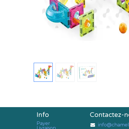
Info
Contactez-n
Payer
info@chamel
Livraison