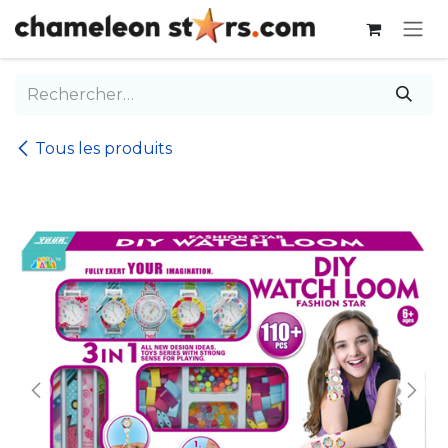
Se rendre au contenu
Tous les produits