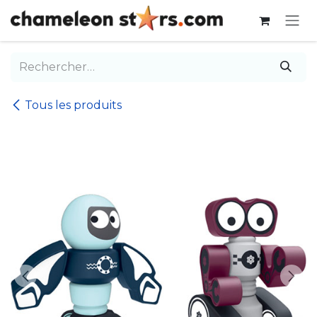
Se rendre au contenu
Tous les produits