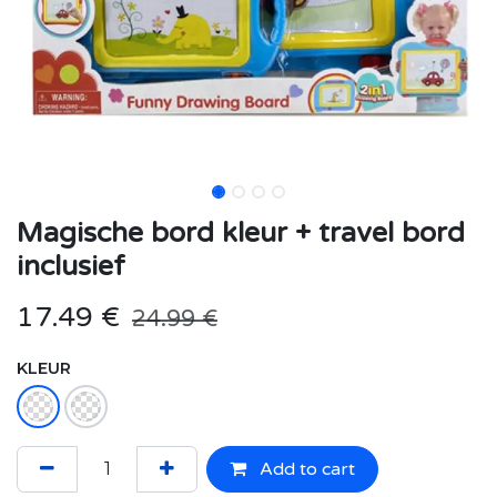
Magische bord kleur + travel bord
inclusief
17.49
€
24.99
€
KLEUR
Add to cart