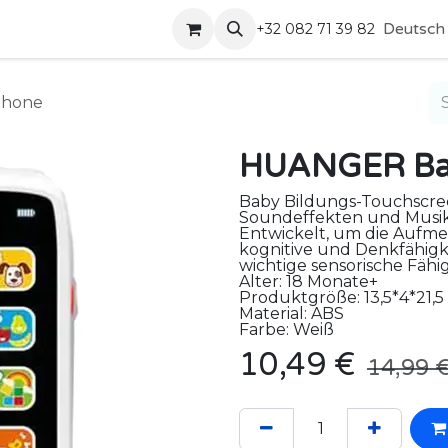
Shop
Kontakt
Deutsch
+32 082 71 39 82
phone
HUANGER Ba
Baby Bildungs-Touchscree
Soundeffekten und Musik
Entwickelt, um die Aufmer
kognitive und Denkfähigk
wichtige sensorische Fäh
Alter: 18 Monate+
Produktgröße: 13,5*4*21,5
Material: ABS
Farbe: Weiß
10,49
€
14,99