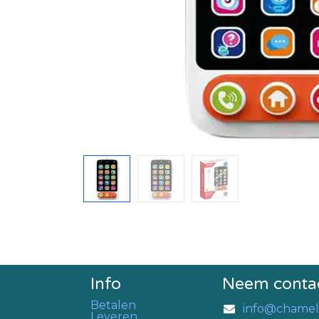
Info
Neem conta
Betalen
info@chamel
Leveren